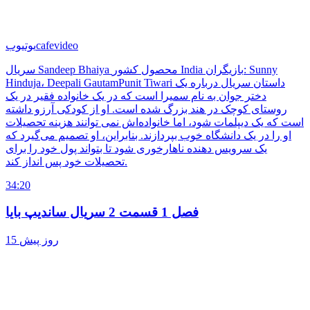
cafevideo
یوتیوب
سریال Sandeep Bhaiya محصول کشور India بازیگران: Sunny
Hinduja، Deepali GautamPunit Tiwari داستان سریال درباره یک
دختر جوان به نام سمیرا است که در یک خانواده فقیر در یک
روستای کوچک در هند بزرگ شده است. او از کودکی آرزو داشته
است که یک دیپلمات شود، اما خانواده‌اش نمی توانند هزینه تحصیلات
او را در یک دانشگاه خوب بپردازند. بنابراین، او تصمیم می‌گیرد که
یک سرویس دهنده ناهارخوری شود تا بتواند پول خود را برای
تحصیلات خود پس انداز کند.
34:20
فصل 1 قسمت 2 سریال ساندیپ بایا
15 روز پیش