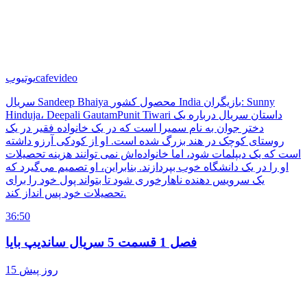
cafevideo
یوتیوب
سریال Sandeep Bhaiya محصول کشور India بازیگران: Sunny
Hinduja، Deepali GautamPunit Tiwari داستان سریال درباره یک
دختر جوان به نام سمیرا است که در یک خانواده فقیر در یک
روستای کوچک در هند بزرگ شده است. او از کودکی آرزو داشته
است که یک دیپلمات شود، اما خانواده‌اش نمی توانند هزینه تحصیلات
او را در یک دانشگاه خوب بپردازند. بنابراین، او تصمیم می‌گیرد که
یک سرویس دهنده ناهارخوری شود تا بتواند پول خود را برای
تحصیلات خود پس انداز کند.
36:50
فصل 1 قسمت 5 سریال ساندیپ بایا
15 روز پیش