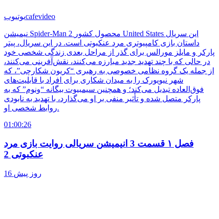
cafevideo
یوتیوب
نیمیشن Spider-Man 2 محصول کشور United States این سریال
داستان بازی کامپیوتری مرد عنکبوتی است. در این سریال، پیتر
پارکر و مایلز مورالس برای گذر از مراحل بعدی زندگی شخصی خود
در حالی که با چند تهدید جدید مبارزه می‌کنند، نقش‌آفرینی می‌کنند،
از جمله یک گروه نظامی خصوصی به رهبری “کریون شکارچی”، که
شهر نیویورک را به میدان شکاری برای افراد با قابلیت‌های
فوق‌العاده تبدیل می‌کند؛ و همچنین سیمبیوت بیگانه “ونوم” که به
پارکر متصل شده و تأثیر منفی بر او می‌گذارد، با تهدید به نابودی
روابط شخصی او.
01:00:26
فصل ۱ قسمت 3 انیمیشن سریالی روایت بازی مرد
عنکبوتی 2
16 روز پیش