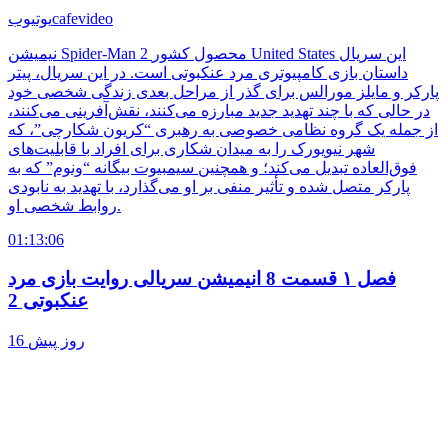
cafevideo
یوتیوب
نیمیشن Spider-Man 2 محصول کشور United States این سریال
داستان بازی کامپیوتری مرد عنکبوتی است. در این سریال، پیتر
پارکر و مایلز مورالس برای گذر از مراحل بعدی زندگی شخصی خود
در حالی که با چند تهدید جدید مبارزه می‌کنند، نقش‌آفرینی می‌کنند،
از جمله یک گروه نظامی خصوصی به رهبری “کریون شکارچی”، که
شهر نیویورک را به میدان شکاری برای افراد با قابلیت‌های
فوق‌العاده تبدیل می‌کند؛ و همچنین سیمبیوت بیگانه “ونوم” که به
پارکر متصل شده و تأثیر منفی بر او می‌گذارد، با تهدید به نابودی
روابط شخصی او.
01:13:06
فصل ۱ قسمت 8 انیمیشن سریالی روایت بازی مرد
عنکبوتی 2
16 روز پیش