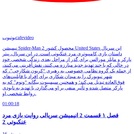
cafevideo
یوتیوب
نیمیشن Spider-Man 2 محصول کشور United States این سریال
داستان بازی کامپیوتری مرد عنکبوتی است. در این سریال، پیتر
پارکر و مایلز مورالس برای گذر از مراحل بعدی زندگی شخصی خود
در حالی که با چند تهدید جدید مبارزه می‌کنند، نقش‌آفرینی می‌کنند،
از جمله یک گروه نظامی خصوصی به رهبری “کریون شکارچی”، که
شهر نیویورک را به میدان شکاری برای افراد با قابلیت‌های
فوق‌العاده تبدیل می‌کند؛ و همچنین سیمبیوت بیگانه “ونوم” که به
پارکر متصل شده و تأثیر منفی بر او می‌گذارد، با تهدید به نابودی
روابط شخصی او.
01:00:18
فصل ۱ قسمت 2 انیمیشن سریالی روایت بازی مرد
عنکبوتی 2
16 روز پیش