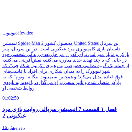
cafevideo
یوتیوب
نیمیشن Spider-Man 2 محصول کشور United States این سریال
داستان بازی کامپیوتری مرد عنکبوتی است. در این سریال، پیتر
پارکر و مایلز مورالس برای گذر از مراحل بعدی زندگی شخصی خود
در حالی که با چند تهدید جدید مبارزه می‌کنند، نقش‌آفرینی می‌کنند،
از جمله یک گروه نظامی خصوصی به رهبری “کریون شکارچی”، که
شهر نیویورک را به میدان شکاری برای افراد با قابلیت‌های
فوق‌العاده تبدیل می‌کند؛ و همچنین سیمبیوت بیگانه “ونوم” که به
پارکر متصل شده و تأثیر منفی بر او می‌گذارد، با تهدید به نابودی
روابط شخصی او.
01:02:50
فصل ۱ قسمت 7 انیمیشن سریالی روایت بازی مرد
عنکبوتی 2
16 روز پیش