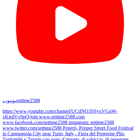
settime2588
یوتیوب
https://www.youtube.com/channel/UCdNO3SSyxVGqW-
xKmIVv9pQ/join www.settime2588.com
www.facebook.com/settime2588 instagram: settime2588
www.twitter.com/settime2588 Peperò, Pepper Street Food Festival
in Carmagnola City near Turin, Italy - Fiera del Peperone Plin,
Tagliatelle e Tajarin con sugo d’arrosto, di salsiccia, di peperone.