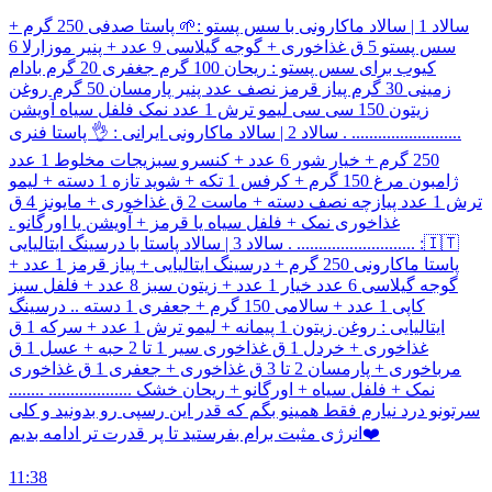
سالاد 1 | سالاد ماکارونی با سس پستو :🌱 پاستا صدفی 250 گرم +
سس پستو 5 ق غذاخوری + گوجه گیلاسی 9 عدد + پنیر موزارلا 6
کیوب برای سس پستو : ریحان 100 گرم جغفری 20 گرم بادام
زمینی 30 گرم پیاز قرمز نصف عدد پنیر پارمسان 50 گرم روغن
زیتون 150 سی سی لیمو ترش 1 عدد نمک فلفل سیاه آویشن
......................... . سالاد 2 | سالاد ماکارونی ایرانی : 👌 پاستا فنری
250 گرم + خیار شور 6 عدد + کنسرو سبزیجات مخلوط 1 عدد
ژامبون مرغ 150 گرم + کرفس 1 تکه + شوید تازه 1 دسته + لیمو
ترش 1 عدد پیازچه نصف دسته + ماست 2 ق غذاخوری + مایونز 4 ق
غذاخوری نمک + فلفل سیاه یا قرمز + آویشن یا اورگانو .
........................... . سالاد 3 | سالاد پاستا با درسینگ ایتالیایی :🇮🇹
پاستا ماکارونی 250 گرم + درسینگ ایتالیایی + پیاز قرمز 1 عدد +
گوجه گیلاسی 6 عدد خیار 1 عدد + زیتون سبز 8 عدد + فلفل سبز
کاپی 1 عدد + سالامی 150 گرم + جعفری 1 دسته .. درسینگ
ایتالیایی : روغن زیتون 1 پیمانه + لیمو ترش 1 عدد + سرکه 1 ق
غذاخوری + خردل 1 ق غذاخوری سیر 1 تا 2 حبه + عسل 1 ق
مرباخوری + پارمسان 2 تا 3 ق غذاخوری + جعفری 1 ق غذاخوری
نمک + فلفل سیاه + اورگانو + ریحان خشک ................... ........
سرتونو درد نیارم فقط همینو بگم که قدر این رسپی رو بدونید و کلی
انرژی مثبت برام بفرستید تا پر قدرت تر ادامه بدیم❤️
11:38