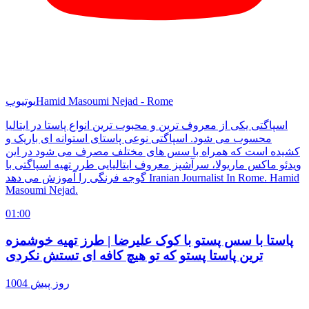
Hamid Masoumi Nejad - Rome
یوتیوب
اسپاگتی یکی از معروف ترین و محبوب ترین انواع پاستا در ایتالیا
محسوب می شود. اسپاگتی نوعی پاستای استوانه ای باریک و
کشیده است که همراه با سس های مختلف مصرف می شود در این
ویدئو ماکس ماریولا، سرآشپز معروف ایتالیایی طرر تهیه اسپاگتی با
گوجه فرنگی را آموزش می دهد Iranian Journalist In Rome. Hamid
Masoumi Nejad.
01:00
پاستا با سس پستو با کوک علیرضا | طرز تهیه خوشمزه
ترین پاستا پستو که تو هیچ کافه ای تستش نکردی
1004 روز پیش