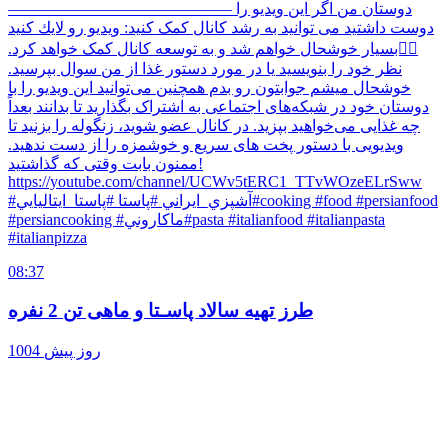
—————————————— دوستان من اگر این ویدیو را
دوست داشتید می توانید به رشد کانال کمک کنید: ویدیو رو لايك كنيد
👍🏼بسیار خوشحال خواهم شد و به توسعه کانال کمک خواهد کرد.
نظر خود را بنویسید یا در مورد دستور غذا از من سوال بپرسید.
خوشحال میشم جوابتون رو بدم همچنین می‌توانید این ویدیو را با
دوستان خود در شبکه‌های اجتماعی به اشتراک بگذارید تا بدانند بعداً
چه غذایی می‌خواهید بپزید. در کانال عضو شوید، زنگوله را بزنید تا
ویدیویی با دستور پخت های سریع و خوشمزه را از دست ندهید.
ممنون بابت وقتی که گذاشتید!
https://youtube.com/channel/UCWv5tERC1_TTvWOzeELrSww
#آشپزي_ايراني #پاستا #پاستا_ايتاليايي#cooking #food #persianfood
#persiancooking #ماكاروني#pasta #italianfood #italianpasta
#italianpizza
08:37
طرز تهیه سالاد پاسـتا و ماهی تن 2 نفره
1004 روز پیش