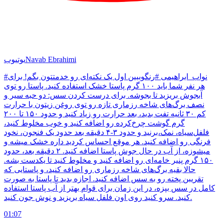
Navab Ebrahimi
یوتیوب
#نواب_ابراهیمی #رنگوببین اول یک نکته‌ای رو خدمتتون بگم! برای
هر نفر شما باید ۱۰۰ گرم پاستا خشک استفاده کنید. پاستا رو توی
آبجوش بریزید تا بجوشه. برای درست کردن سس: دو حبه سیر و
نصف برگ‌های شاخه رزماری تازه رو توی روغن زیتون با حرارت
کم ۳۰ ثانیه تفت بدید، بعد حرارت رو زیاد کنید و حدود ۱۵۰ تا ۲۰۰
گرم گوشت چرخ‌کرده رو اضافه کنید و خوب مخلوط کنید،
فلفل‌سیاه، نمک،برنید و حدود ۳-۴ دقیقه بعد حدود یک فنجون، نخود
فرنگی رو اضافه کنید. هر موقع احساس کردید داره خشک میشه و
میشوزه، از آب در حال جوش پاستا اضافه کنید. ۲ دقیقه بعد، حدود
۱۵۰ گرم پنیر خامه‌ای رو اضافه کنید و مخلوط کنید تا یکدست بشه.
حالا بقیه برگ‌های شاخه رزماری رو اضافه کنید، و پاستایی که
تقریبن پخته رو به سس اضافه کنید. اجازه بدید تا پاستا به صورت
کامل در سس بپزه، در این زمان برای قوام بهتر از آب پاستا استفاده
کنید. سرو کنید روی اون فلفل سیاه بریزید و نوش جون کنید.
01:07