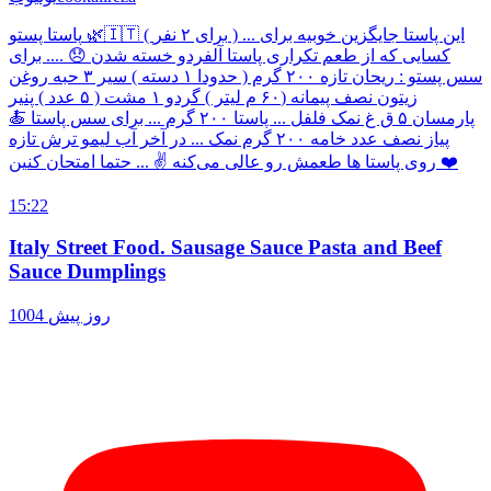
پاستا پستو 🌿🇮🇹 ( برای ۲ نفر ) ... این پاستا جایگزین خوبیه برای
کسایی که از طعم تکراری پاستا آلفردو خسته شدن 😞 .... برای
سس پستو : ریحان تازه ۲۰۰ گرم ( حدودا ۱ دسته ) سیر ۳ حبه روغن
زیتون نصف پیمانه (۶۰ م لیتر ) گردو ۱ مشت ( ۵ عدد ) پنیر
پارمسان ۵ ق غ نمک فلفل ... پاستا ۲۰۰ گرم ... برای سس پاستا 🍝
پیاز نصف عدد خامه ۲۰۰ گرم نمک ... در آخر آب لیمو ترش تازه
روی پاستا ها طعمش رو عالی می‌کنه ✌️ ... حتما امتحان کنین ❤️
15:22
Italy Street Food. Sausage Sauce Pasta and Beef
Sauce Dumplings
1004 روز پیش