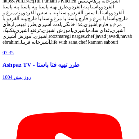
https://yun.ir/tcq1uf Parham's Kitchen,اشپزخانه پرهام,سس
آلفردو,پاستا پنه آلفردو,طرز تهیه پاستا پنه,پاستا پنه,پاستا
آلفردو,پاستا با سس آلفردو,پاستا پنه با سس آلفردو,پنه,مرغ و
قارچ,پاستا با مرغ و قارچ,پاستا با مرغ,پاستا با قارچ,پنه آلفردو با
مرغ و قارچ,آشپزی,غذا خانگی,لذت آشپزی,طرز تهیه,رازهای
آشپزی,غذای ساده,اشپزی,اموزش اشپزی,ترفند اشپزی,تکنیک
اشپزی,آموزش آشپزی,roozmaregi narges,chef javad javadi,navab
ebrahimi,آشپزخانه فریبا,life with sana,chef kamran sabouri
07:35
Ashpaz TV - طرز تهیه فتا پاستا
1004 روز پیش