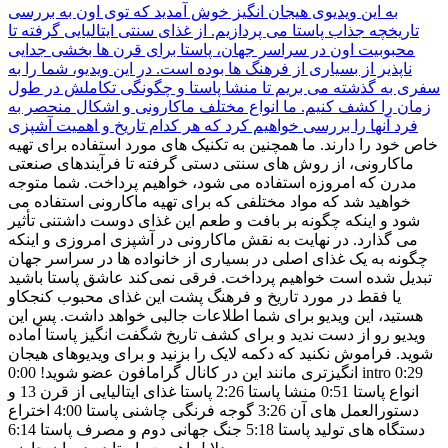
به این ویدیوی هیجان انگیز خوش آمدید که توی اون به بررسی
تاریخچه جذاب پاستا می پردازیم. از غذای سنتی ایتالیایی گرفته تا
محبوبیت اون در سراسر جهان، پاستا برای قرن ها بخشی جدایی
ناپذیر از بسیاری از فرهنگ ها بوده است. در این ویدیو، شما را به
سفری به گذشته می بریم تا منشا پاستا و چگونگی تکاملش در طول
زمان را کشف کنیم. ما انواع مختلف ماکارونی و اشکال منحصر به
فرد آنها را بررسی خواهیم کرد که هر کدام تاریخ و اهمیت
آشپزی
خاص خود را دارند. ما همچنین به تکنیک های مورد استفاده برای تهیه
ماکارونی، از روش های سنتی دستی گرفته تا فرآیندهای صنعتی
مدرن که امروزه استفاده می شود، خواهیم پرداخت. شما متوجه
خواهید شد که مواد مختلفی که برای تهیه ماکارونی استفاده می
شود و اینکه چگونه بر بافت و طعم این غذای دوست داشتنی تأثیر
می گذارد. در نهایت به نقش ماکارونی در آشپزی امروزی و اینکه
چگونه به یک غذای اصلی در بسیاری از خانواده ها در سراسر جهان
تبدیل شده است خواهیم پرداخت. فرقی نمی‌کند عاشق پاستا باشید
یا فقط در مورد تاریخ و فرهنگ پشت این غذای محبوب کنجکاو
هستید، این ویدیو برای شما اطلاعات جالبی خواهد داشت. پس این
ویدیو رو از دست ندید و برای کشف تاریخ شگفت انگیز پاستا آماده
شوید. فراموش نکنید که دکمه لایک را بزنید و برای ویدیوهای هیجان
انگیزتری مانند این در کانال گرامافون عضو شوید! 0:00 intro 0:29
انواع پاستا 0:51 منشا پاستا 2:26 پاستا غذای ایتالیایی از قرن 13 و
دستورالعمل های آن 3:26 گوجه فرنگی چاشنی پاستا 4:00 اختراع
دستگاه های تولید پاستا 5:18 جنگ جهانی دوم و مصرف پاستا 6:14