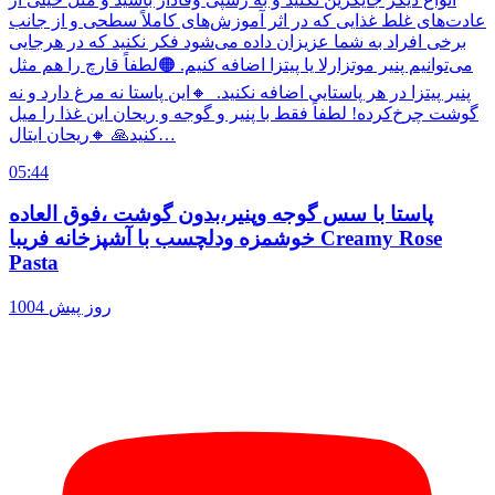
عادت‌های غلط غذایی که در اثر آموزش‌های کاملاً سطحی و از جانب
برخی افراد به شما عزیزان داده می‌شود فکر نکنید که در هرجایی
می‌توانیم پنیر موتزارلا یا پیتزا اضافه کنیم. 🟠لطفاً قارچ را هم مثل
پنیر پیتزا در هر پاستایی اضافه نکنید. ‌ 🔸این پاستا نه مرغ دارد و نه
گوشت چرخ‌کرده! لطفاً فقط با پنیر و گوجه و ریحان این غذا را میل
کنید🙏 🔸ریحان ایتال…
05:44
پاستا با سس گوجه وپنیر،بدون گوشت ،فوق العاده
خوشمزه ودلچسب با آشپزخانه فریبا Creamy Rose
Pasta
1004 روز پیش