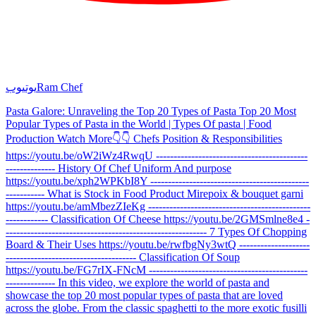
Ram Chef
یوتیوب
Pasta Galore: Unraveling the Top 20 Types of Pasta Top 20 Most
Popular Types of Pasta in the World | Types Of pasta | Food
Production Watch More👇👇 Chefs Position & Responsibilities
https://youtu.be/oW2iWz4RwqU -------------------------------------------
-------------- History Of Chef Uniform And purpose
https://youtu.be/xph2WPKbI8Y ---------------------------------------------
----------- What is Stock in Food Product Mirepoix & bouquet garni
https://youtu.be/amMbezZIeKg ----------------------------------------------
------------ Classification Of Cheese https://youtu.be/2GMSmlne8e4 -
--------------------------------------------------------- 7 Types Of Chopping
Board & Their Uses https://youtu.be/rwfbgNy3wtQ --------------------
------------------------------------- Classification Of Soup
https://youtu.be/FG7rIX-FNcM ---------------------------------------------
-------------- In this video, we explore the world of pasta and
showcase the top 20 most popular types of pasta that are loved
across the globe. From the classic spaghetti to the more exotic fusilli