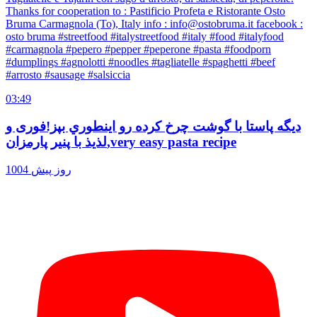
Thanks for cooperation to : Pastificio Profeta e Ristorante Osto
Bruma Carmagnola (To), Italy info : info@ostobruma.it facebook :
osto bruma #streetfood #italystreetfood #italy #food #italyfood
#carmagnola #pepero #pepper #peperone #pasta #foodporn
#dumplings #agnolotti #noodles #tagliatelle #spaghetti #beef
#arrosto #sausage #salsiccia
03:49
ديگه پاستا با گوشت چرخ كرده رو اينطوري بپز!فوری و
لذيذ با پنير پارمزان,very easy pasta recipe
1004 روز پیش