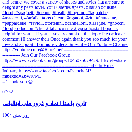
and penne, we cover a variety of shapes and styles that are sure to
delight any pasta lover. Your Queries #pasta, #Italian #cuisine,
#food, #spaghetti, #penne, #fusilli, #linguine, #tagliatelle,
#macaroni, #farfalle, #orecchiette, #rigatoni, #ziti, #fettuccine,
#pappardelle, #ravioli, #tortellini, #cannelloni, #lasagne, #gnocchi
#foodproduction #chef #Italiancuisine #typesofpasta I hope its
helpful for you.... If you have any doubt on this topic Please leave
comment i ll answer their Once again thank you soo much for your
love and support.. For more videos Subscribe Our Youtube Channel
https://youtube.com/@RamChef --------------------------------------------
------------ Join Our Facebook Group
https://www.facebook.com/groups/1046075679429313/?ref=share -
---------------------------------------------------------- Jobs In Hotel
Industry https://www.facebook.com/Ramchef4?
mibextid=ZbWKwL -----------------------------------------------------------
-- Thank you 😊
07:32
تاریخ پاستا | نماد و غرور ملی ایتالیایی
1004 روز پیش