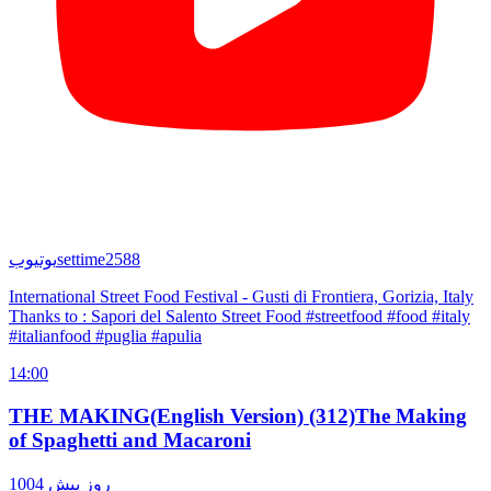
settime2588
یوتیوب
International Street Food Festival - Gusti di Frontiera, Gorizia, Italy
Thanks to : Sapori del Salento Street Food #streetfood #food #italy
#italianfood #puglia #apulia
14:00
THE MAKING(English Version) (312)The Making
of Spaghetti and Macaroni
1004 روز پیش