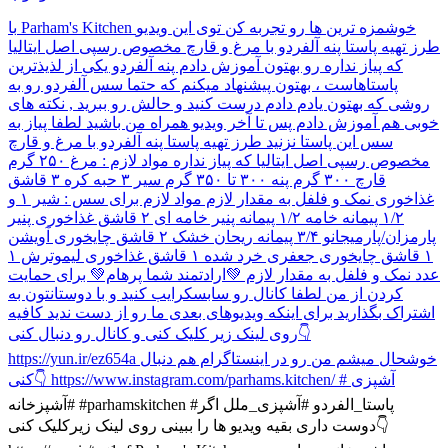
با Parham's Kitchen خوشمزه ترین ها رو تجربه کن توی این ویدیو
طرز تهیه پاستا پنه آلفردو با مرغ و قارچ مخصوص رسپی اصل ایتالیا
که پیاز نداره رو بهتون آموزش دادم پنه آلفردو یکی از لذیذترین
پاستاهاست ، بهتون پیشنهاد میکنم که حتما سس آلفردو رو به
روشی که بهتون یادم دادم درست کنید و حالش رو ببرید , نکته های
خوبی هم آموزش دادم پس تا آخر ویدیو همراه من باشید لطفا پیاز به
سس این پاستا نزنید طرز تهیه پاستا پنه آلفردو با مرغ و قارچ
مخصوص رسپی اصل ایتالیا که پیاز نداره مواد لازم : مرغ ۲۵۰ گرم
قارچ ۳۰۰ گرم پنه ۳۰۰ تا ۳۵۰ گرم سیر ۳ حبه کره ۳ قاشق
غذاخوری نمک و فلفل به مقدار لازم مواد لازم برای سس : شیر ۱ و
۱/۲ پیمانه خامه ۱/۲ پیمانه پنیر خامه ای ۲ قاشق غذاخوری پنیر
پارمزان/پارمیجانو ۳/۴ پیمانه ریحان خشک ۲ قاشق چایخوری آویشن
۱ قاشق چایخوری جعفری خرد شده ۱ قاشق غذاخوری لیموترش ۱
عدد نمک و فلفل به مقدار لازم 💚ارادتمند شما پرهام💚 برای حمایت
کردن از من لطفا کانال رو سابسکرایب کنید و با دوستانتون به
اشتراک بگذارید برای اینکه ویدیو‌های بعدی ما رو از دست ندید کافیه
روی لینک زیر کلیک کنی و کانال رو دنبال کنی👇
https://yun.ir/ez654a خوشحال میشم من رو در اینستاگرام هم دنبال
آشپزی
کنی👇 https://www.instagram.com/parhams.kitchen/ #
#آشپزخانه #parhamskitchen #پاستا_الفردو #آشپزی_ملل اگر
دوست داری بقیه ویدیو ها را ببینی روی لینک زیرکلیک کنی👇