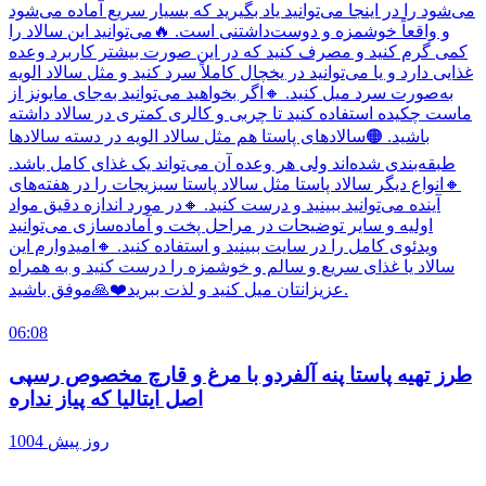
می‌شود را در اینجا می‌توانید یاد بگیرید که بسیار سریع آماده می‌شود
و واقعاً خوشمزه و دوست‌داشتنی است. 🔥می‌توانید این سالاد را
کمی گرم کنید و مصرف کنید که در این صورت بیشتر کاربرد وعده
غذایی دارد و یا می‌توانید در یخچال کاملاً سرد کنید و مثل سالاد الویه
به‌صورت سرد میل کنید. 🔸اگر بخواهید می‌توانید به‌جای مایونز از
ماست چکیده استفاده کنید تا چربی و کالری کمتری در سالاد داشته
باشید. 🟠سالادهای پاستا هم مثل سالاد الویه در دسته سالادها
طبقه‌بندی شده‌اند ولی هر وعده آن می‌تواند یک غذای کامل باشد.
🔸انواع دیگر سالاد پاستا مثل سالاد پاستا سبزیجات را در هفته‌های
آینده می‌توانید ببینید و درست کنید. 🔸در مورد اندازه دقیق مواد
اولیه و سایر توضیحات در مراحل پخت و آماده‌سازی می‌توانید
ویدئوی کامل را در سایت ببینید و استفاده کنید. 🔸امیدوارم این
سالاد یا غذای سریع و سالم و خوشمزه را درست کنید و به همراه
عزیزانتان میل کنید و لذت ببرید❤️🙏موفق باشید.
06:08
طرز تهیه پاستا پنه آلفردو با مرغ و قارچ مخصوص رسپی
اصل ایتالیا که پیاز نداره
1004 روز پیش