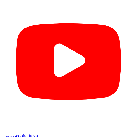
cookalireza
یوتیوب