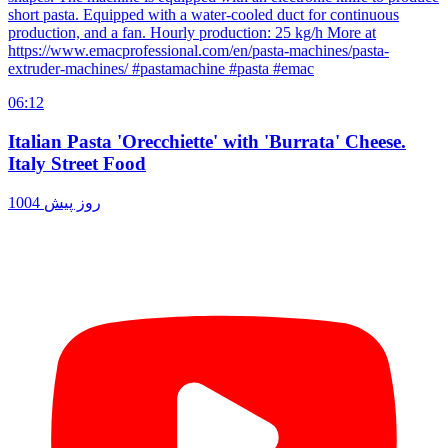
short pasta. Equipped with a water-cooled duct for continuous
production, and a fan. Hourly production: 25 kg/h More at
https://www.emacprofessional.com/en/pasta-machines/pasta-
extruder-machines/ #pastamachine #pasta #emac
06:12
Italian Pasta 'Orecchiette' with 'Burrata' Cheese.
Italy Street Food
1004 روز پیش