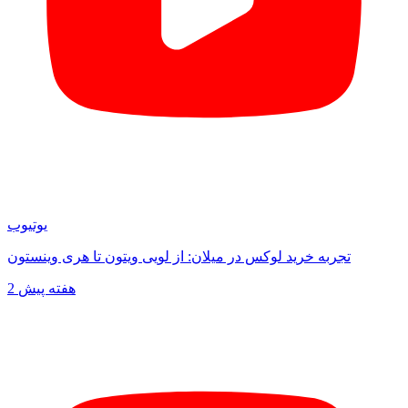
یوتیوب
تجربه خرید لوکس در میلان: از لویی ویتون تا هری وینستون
2 هفته پیش