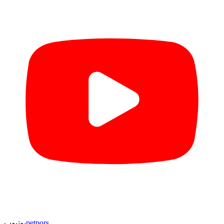
petpors
یوتیوب