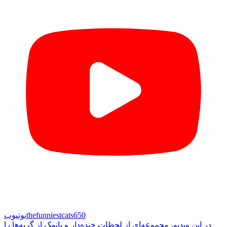
thefunniestcats650
یوتیوب
در این ویدیو، مجموعه‌ای از لحظات خنده‌دار و بانمک از گربه‌ها را