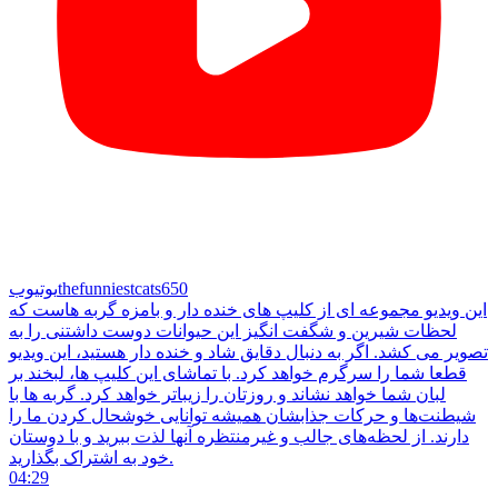
thefunniestcats650
یوتیوب
این ویدیو مجموعه ای از کلیپ های خنده دار و بامزه گربه هاست که
لحظات شیرین و شگفت انگیز این حیوانات دوست داشتنی را به
تصویر می کشد. اگر به دنبال دقایق شاد و خنده دار هستید، این ویدیو
قطعا شما را سرگرم خواهد کرد. با تماشای این کلیپ ها، لبخند بر
لبان شما خواهد نشاند و روزتان را زیباتر خواهد کرد. گربه ها با
شیطنت‌ها و حرکات جذابشان همیشه توانایی خوشحال کردن ما را
دارند. از لحظه‌های جالب و غیرمنتظره آنها لذت ببرید و با دوستان
خود به اشتراک بگذارید.
04:29