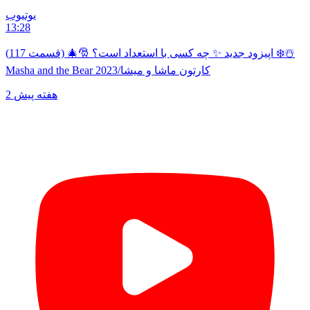
یوتیوب
13:28
اپیزود جدید ✨ چه کسی با استعداد است؟ 🎅🎄 (قسمت 117) ❄️☃️
Masha and the Bear 2023/کارتون ماشا و میشا
2 هفته پیش