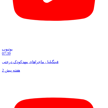
یوتیوب
07:39
فینگیلیا - ماجراهای مهدکودک درختی
2 هفته پیش